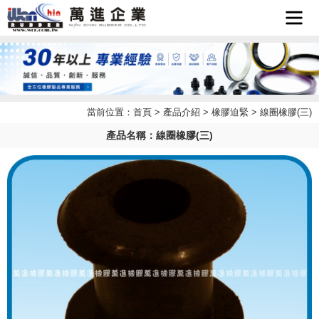
首頁
企業簡
當前位置：
首頁
>
產品介紹
>
橡膠迫緊
> 線圈橡膠(三)
最新消
介
產品名稱：線圈橡膠(三)
產品介
息
檔案下
紹
聯絡我
載
LINE
們
客服