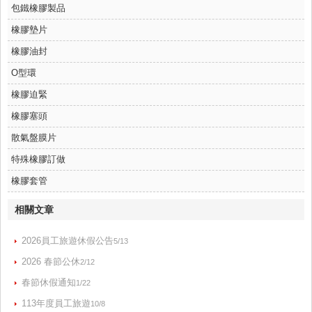
包鐵橡膠製品
橡膠墊片
橡膠油封
O型環
橡膠迫緊
橡膠塞頭
散氣盤膜片
特殊橡膠訂做
橡膠套管
相關文章
2026員工旅遊休假公告
5/13
2026 春節公休
2/12
春節休假通知
1/22
113年度員工旅遊
10/8